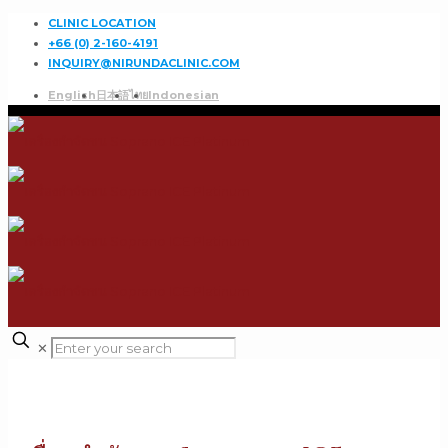
CLINIC LOCATION
+66 (0) 2-160-4191
INQUIRY@NIRUNDACLINIC.COM
English
日本語
ไทย
Indonesian
✕