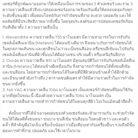
เลเซอร์ที่ถูกพัฒนาอออกมาให้เหมือนเป็นการรวมของ 3 หัวเลเซอร์ และรวม 3
ความยาวคลื่นแล้วจึงจะปล่อยเลเซอร์ออกมาพร้อมกันเพื่อให้คลอบคลุมกับทุก
ระดับชั้นของผิว เพื่อตอบโจทย์กับการกำจัดขนที่ง่าย สะดวก ปลอดภัย และให้
ผลลัพธ์ที่มีประสิทธิภาพมากยิ่งขึ้น โดยจุดประสงค์ของการปล่อยเลเซอร์พร้อม
กันทีเดียวทั้ง 3 ความยาวคลื่นนั้น
1. Alexandrite ความยาวคลื่น 755 นาโนเมตร มีความสามารถในการจับกับ
เซลล์เม็ดสีเมลานิน (Melanin) ได้ค่อนข้างดีมาก จึงเหมาะกับการกำจัดขนได้
ในทุกสภาพเส้นขน และทุกสีขนไม่ว่าจะเป็นขนสีอ่อน หรือขนสีเข้มจะไปจับกับ
เซลล์เม็ดสีเมลานินที่ผิวชั้นบนได้ดีอย่างเช่น บริเวณคิ้ว หรือเหนือริมฝีปาก
2. Diode ความยาวคลื่น 810 นาโนเมตร มีคุณสมบัติในการจับกับเซลล์เม็ดสีเม
ลานิน (Melanin) ได้ค่อนข้างดีเหมือนกัน จึงสามารถกำจัดขนได้ทั้งขนสีเข้ม
และขนสีอ่อน โดยสามารถกำจัดขนได้ในคนที่มีสีผิวค่อนข้างคล้ำได้อีกด้วย
และมีขนาดหัวยิงกว้างถึง 2 ตารางเซนติเมตร ทำให้มีความรวดเร็วในการกำจัด
ขนมากยิ่งขึ้น
3. Nd-YAG ความยาวคลื่น 1064 นาโนเมตร เป็นเลเซอร์กำจัดขนที่นิยมใช้กัน
มากที่สุดในขณะนี้ เนื่องด้วยความยาวคลื่น 1064 นาโนเมตร เป็น
ความยาวคลื่นสามารถทำการกำจัดขนได้ในคนทุกสีผิว ไม่เว้นแม้คนผิวสีคล้ำ
ดังนั้นจากที่ได้นำเอาจุดเด่นของหัวเลเซอร์แต่ละหัวมารวมกัน จะช่วยกำจัด
ขนให้ได้ผลดีทั้งขนหนา ขนบาง ขนสีเข้ม ขนสีอ่อน ในคนผิวขาว และคนผิว
คล้ำ ที่สำคัญคือไม่เจ็บ หรือเจ็บน้อยกว่าเมื่อเทียบเท่ากับเครื่องอื่นๆ รวมถึงมีขั้น
ตอนการทำที่ง่าย ปลอดภัย และใช้เวลาไม่นาน