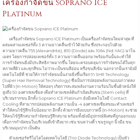
เครื่องกำจัดขน Soprano ICE
Platinum
เครื่องกำจัดขน Soprano ICE Platinum เป็นเครื่องกำจัดขนใหม่ล่าสุด ที่
ผสมผสานเลเซอร์ทั้ง 3 ความยาวคลื่นเข้าไว้ด้วยกัน ซึ่งประกอบไปด้วย
ความยาวคลื่น 755 (Alexandrite), 810 (Diode) และ 1064 (Nd-YAG) นาโน
เมตร โดยการปล่อยเลเซอร์ทั้ง 3 ความยาวคลื่นออกมาพร้อมกันนั้นจะทำให้
การกำจัดขนยิ่งมีประสิทธิภาพมากขึ้น โดยจะครอบคลุมการกำจัดขนได้ในทุก
สภาพสีผิว และทุกสีขน ไม่ว่าจะเป็นขนสีอ่อน หรือขนสีเข้ม นอกจากนั้นเรายังมี
เทคโนโลยีที่ ช่วยให้การกำจัดขนนั้นง่ายยิ่งขึ้นเรียกว่า SHR Technology
(Super Hair Removal Technology) ซึ่งเป็นการปล่อยพลังงานแบบกวาดลง
ไปที่ผิว (In-Motion) ให้ค่อยๆ เกิดการสะสมพลังงานความร้อนในชั้นผิวหนังให้
สูงถึง 50 องศาเซลเซียส เพื่อทำลายเซลล์ต้นกำเนิดเส้นขน (Stem cells) ที่
บริเวณรากขน อีกทั้ง Soprano ICE Platinum ยังมีเทคโนโลยี Contact
Cooling ที่สามารถปล่อยพลังงานความเย็น -4 องศาเซลเซียสขณะทำเลเซอร์
ทำให้คนไข้รู้สึกเจ็บน้อยมาก อีกที้ง ด้วยการยิงแบบกวาดนี้ (In-Motion) จะช่วย
ให้คนไข้รู้สึกสบายกำจัดขนรู้สึกสบาย พร้อมทั้งยังมีอุปกรณ์พิเศษที่ถูกออกแบบ
เพื่อการกำจัดขนในบริเวณที่เข้าถึงยาก เช่น ขนหว่างคิ้ว ขนรูจมูก นิ้วมือ ขน
บริเวณมุมปาก เป็นต้น
หัวเลเซอร์ทรีโอไดโอดเทคโนโลยี (Trio Diode Technology) เป็นหัว