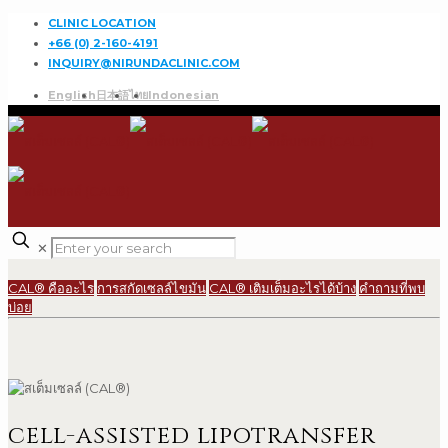
CLINIC LOCATION
+66 (0) 2-160-4191
INQUIRY@NIRUNDACLINIC.COM
English
日本語
ไทย
Indonesian
✕
CAL® คืออะไร
การสกัดเซลล์ไขมัน
CAL® เติมเต็มอะไรได้บ้าง
คำถามที่พบ
บ่อย
cell-assisted lipotransfer