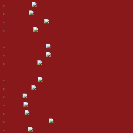
Lip Reduction
Rhinoplasty
Upper Eyelid Surgery
Ear Reshaping
urgery
Breast Augmentation
Breast Reconstruction
Breast Reduction
urgery
Vaser Liposuction
Tummy Tuck
Arm Lift
Body Lift
Thigh Lift
Buttock Augmentation
Labiaplasty