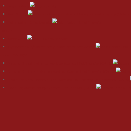
Vaginoplasty
Sex Change
Fat injection & Fat transfer
urgery
Vaser Chest
Gynecomastia/Mastectomy (Male Breast Reduction)
emcell (CAL®)
Natural Breast Enhancement by Stemcell Fat Transfer (CAL®)
Natural Buttock Enhancement by Stemcell Fat Transfer (CAL®)
Breast Implant Removal and Stemcell Fat Transfer Replacement (CAL®)
Facial Rejuvenation by Stemcell Fat Transfer (CAL®)