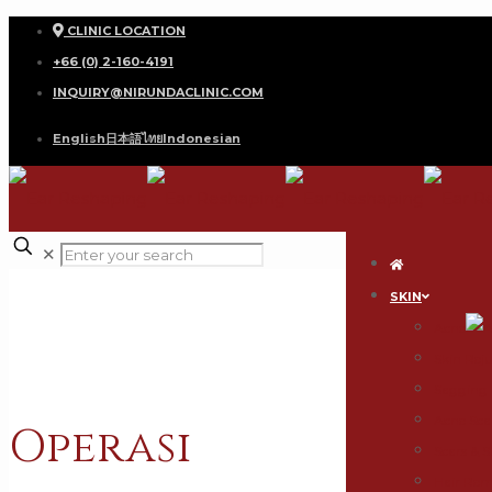
CLINIC LOCATION
+66 (0) 2-160-4191
INQUIRY@NIRUNDACLINIC.COM
English
日本語
ไทย
Indonesian
✕
SKIN
Acne
Skin Rej
Sagging 
Acne Sca
Operasi
Scars & 
Hair Rem