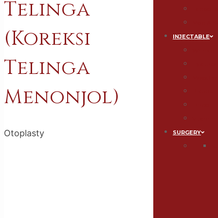
Telinga
Tattoo 
Mole & S
(Koreksi
INJECTABLE
Wrinkle-F
Telinga
Hyaluroni
Mesothe
Menonjol)
Platelet
Thread Li
Vitamin 
Otoplasty
SURGERY
S