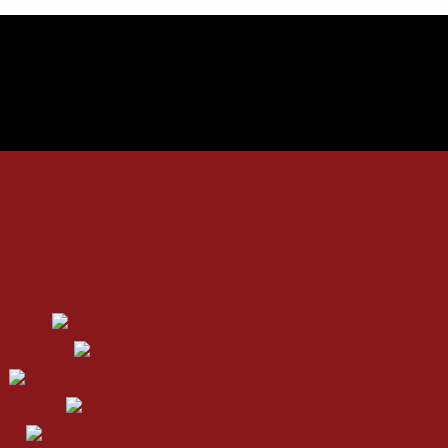
uvenation
& Tightening
rs
Stretch Mark
oval