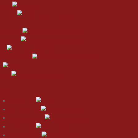
Removal
kin Tumor
ree Injection
c Acid Filler
rapy
 Rich Plasma (PRP)
ft
IV Drip
urgery
Face & Neck Lift
Face Feminization
Chin Augmentation
Chin Reduction
Lip Augmentation