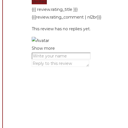
Verified
{{{ review.rating_title }}}
{{{review.rating_comment | nl2br}}}
This review has no replies yet.
Show more