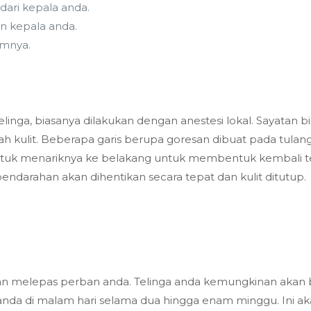
 dari kepala anda.
an kepala anda.
umnya.
ga, biasanya dilakukan dengan anestesi lokal. Sayatan bia
h kulit. Beberapa garis berupa goresan dibuat pada tula
g untuk menariknya ke belakang untuk membentuk kembali t
 pendarahan akan dihentikan secara tepat dan kulit ditutup.
akan melepas perban anda. Telinga anda kemungkinan akan
nda di malam hari selama dua hingga enam minggu. Ini ak