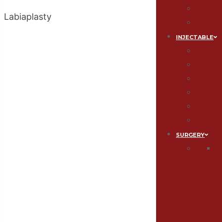
Tattoo 
Labiaplasty
Mole & S
INJECTABLE
Wrinkle-F
Hyaluroni
Mesothe
Platelet
Thread Li
Vitamin 
SURGERY
S