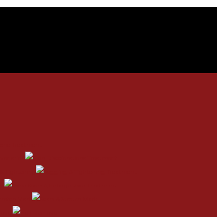
uvenation
& Tightening
rs
Stretch Mark
oval