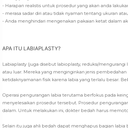
- Harapan realistis untuk prosedur yang akan anda lakuka
- merasa sadar diri atau tidak nyaman tentang ukuran ata
- Anda menghindari mengenakan pakaian ketat dalam akti
APA ITU LABIAPLASTY?
Labiaplasty (juga disebut labioplasty, reduksi/mengurangi
atau luar. Mereka yang menginginkan jenis pembedahan g
ketidaknyamanan fisik karena labia yang terlalu besar. Be
Operasi pengurangan labia terutama berfokus pada keing
menyelesaikan prosedur tersebut. Prosedur pengurangan 
dalam. Untuk melakukan ini, dokter bedah harus memoton
Selain itu juga ahli bedah dapat menghapus bagian labi