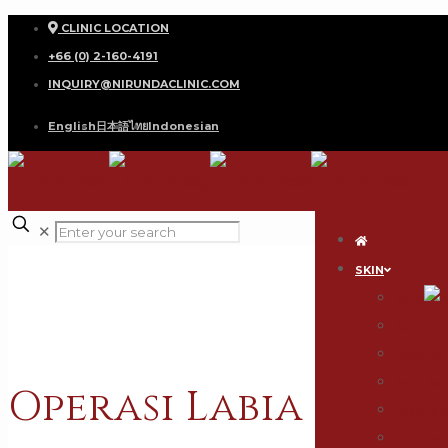
CLINIC LOCATION
+66 (0) 2-160-4191
INQUIRY@NIRUNDACLINIC.COM
English
日本語
ไทย
Indonesian
✕
SKIN
Acne
Skin Rej
Sagging 
Acne Sca
Operasi Labia
Scars & 
Hair Rem