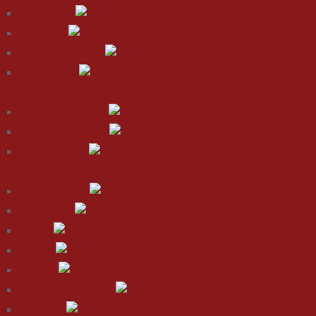
Lip Reduction
Rhinoplasty
Upper Eyelid Surgery
Ear Reshaping
urgery
Breast Augmentation
Breast Reconstruction
Breast Reduction
urgery
Vaser Liposuction
Tummy Tuck
Arm Lift
Body Lift
Thigh Lift
Buttock Augmentation
Labiaplasty