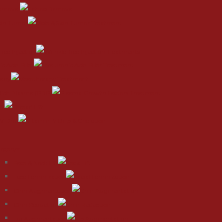
Removal
kin Tumor
ree Injection
c Acid Filler
rapy
 Rich Plasma (PRP)
ft
IV Drip
urgery
Face & Neck Lift
Face Feminization
Chin Augmentation
Chin Reduction
Lip Augmentation