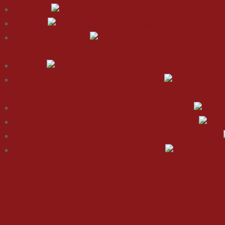
Vaginoplasty
Sex Change
Fat injection & Fat transfer
urgery
Vaser Chest
Gynecomastia/Mastectomy (Male Breast Reduction)
emcell (CAL®)
Natural Breast Enhancement by Stemcell Fat Transfer (CAL®)
Natural Buttock Enhancement by Stemcell Fat Transfer (CAL®)
Breast Implant Removal and Stemcell Fat Transfer Replacement (CAL®)
Facial Rejuvenation by Stemcell Fat Transfer (CAL®)