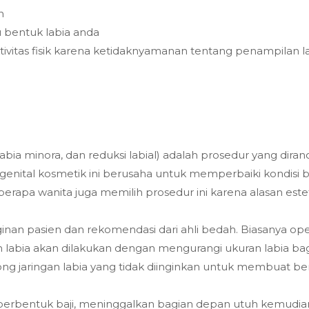
n
u bentuk labia anda
vitas fisik karena ketidaknyamanan tentang penampilan l
 labia minora, dan reduksi labial) adalah prosedur yang di
enital kosmetik ini berusaha untuk memperbaiki kondisi b
berapa wanita juga memilih prosedur ini karena alasan estet
inan pasien dan rekomendasi dari ahli bedah. Biasanya o
labia akan dilakukan dengan mengurangi ukuran labia bag
g jaringan labia yang tidak diinginkan untuk membuat ben
a berbentuk baji, meninggalkan bagian depan utuh kemudia