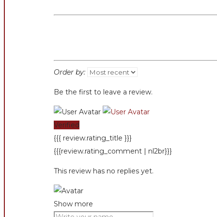
Order by:
Be the first to leave a review.
Verified
{{{ review.rating_title }}}
{{{review.rating_comment | nl2br}}}
This review has no replies yet.
Show more