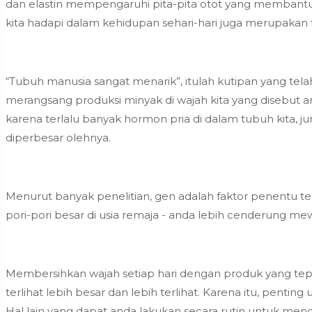
dan elastin mempengaruhi pita-pita otot yang membantu
kita hadapi dalam kehidupan sehari-hari juga merupakan
“Tubuh manusia sangat menarik”, itulah kutipan yang telah
merangsang produksi minyak di wajah kita yang disebut a
karena terlalu banyak hormon pria di dalam tubuh kita, j
diperbesar olehnya.
Menurut banyak penelitian, gen adalah faktor penentu terb
pori-pori besar di usia remaja - anda lebih cenderung mew
Membersihkan wajah setiap hari dengan produk yang tepat 
terlihat lebih besar dan lebih terlihat. Karena itu, pen
Hal lain yang dapat anda lakukan secara rutin untuk men