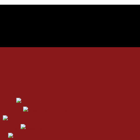
uvenation
& Tightening
rs
Stretch Mark
oval