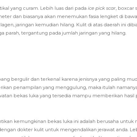
tikal yang curam. Lebih luas dari pada
ice pick scar
, boxcar
milimeter dan biasanya akan menemukan fasia lengket di baw
n, jaringan kemudian hilang. Kulit di atas daerah ini di
ga parah, tergantung pada jumlah jaringan yang hilang.
ng bergulir dan terkenal karena jenisnya yang paling muda
mberikan penampilan yang menggulung, maka itulah namany
awatan bekas luka yang tersedia mampu memberikan hasil po
tikan kemungkinan bekas luka ini adalah berusaha untu
ngan dokter kulit untuk mengendalikan jerawat anda. Lebih