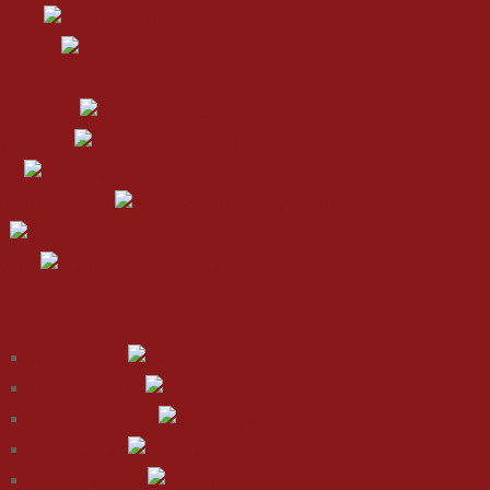
Removal
kin Tumor
ree Injection
c Acid Filler
rapy
 Rich Plasma (PRP)
ft
IV Drip
urgery
Face & Neck Lift
Face Feminization
Chin Augmentation
Chin Reduction
Lip Augmentation