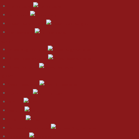
Lip Reduction
Rhinoplasty
Upper Eyelid Surgery
Ear Reshaping
urgery
Breast Augmentation
Breast Reconstruction
Breast Reduction
urgery
Vaser Liposuction
Tummy Tuck
Arm Lift
Body Lift
Thigh Lift
Buttock Augmentation
Labiaplasty