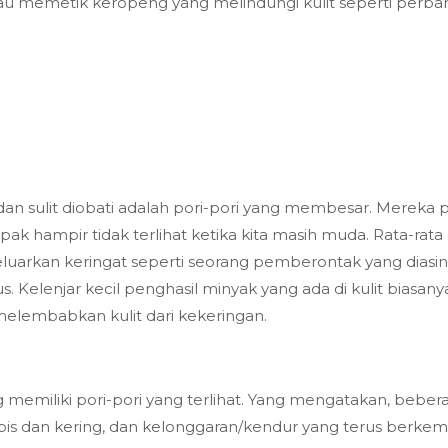
au memetik keropeng yang melindungi kulit seperti perban
 dan sulit diobati adalah pori-pori yang membesar. Mereka p
ak hampir tidak terlihat ketika kita masih muda. Rata-rata
luarkan keringat seperti seorang pemberontak yang diasing
us. Kelenjar kecil penghasil minyak yang ada di kulit bias
elembabkan kulit dari kekeringan.
memiliki pori-pori yang terlihat. Yang mengatakan, bebera
h tipis dan kering, dan kelonggaran/kendur yang terus ber