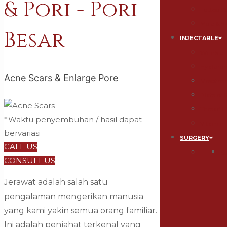
& Pori - Pori
Tattoo 
Mole & S
Besar
INJECTABLE
Wrinkle-F
Hyaluroni
Acne Scars & Enlarge Pore
Mesothe
Platelet
Thread Li
*Waktu penyembuhan / hasil dapat
Vitamin 
bervariasi
SURGERY
CALL US
S
CONSULT US
Jerawat adalah salah satu
pengalaman mengerikan manusia
yang kami yakin semua orang familiar.
Ini adalah penjahat terkenal yang