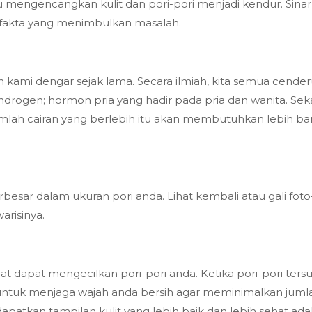
 mengencangkan kulit dan pori-pori menjadi kendur. Sina
 fakta yang menimbulkan masalah.
 kami dengar sejak lama. Secara ilmiah, kita semua cenderu
ndrogen; hormon pria yang hadir pada pria dan wanita. Se
umlah cairan yang berlebih itu akan membutuhkan lebih bany
esar dalam ukuran pori anda. Lihat kembali atau gali foto-
arisinya.
dapat mengecilkan pori-pori anda. Ketika pori-pori tersum
ting untuk menjaga wajah anda bersih agar meminimalkan ju
dapatkan tampilan kulit yang lebih baik dan lebih sehat 