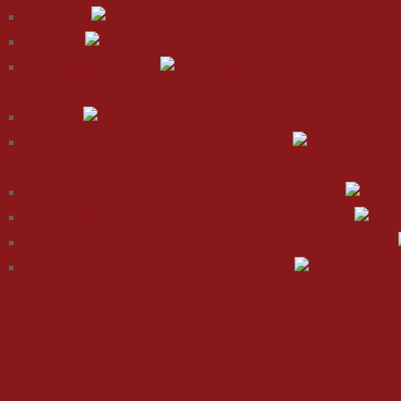
Vaginoplasty
Sex Change
Fat injection & Fat transfer
urgery
Vaser Chest
Gynecomastia/Mastectomy (Male Breast Reduction)
emcell (CAL®)
Natural Breast Enhancement by Stemcell Fat Transfer (CAL®)
Natural Buttock Enhancement by Stemcell Fat Transfer (CAL®)
Breast Implant Removal and Stemcell Fat Transfer Replacement (CAL®)
Facial Rejuvenation by Stemcell Fat Transfer (CAL®)