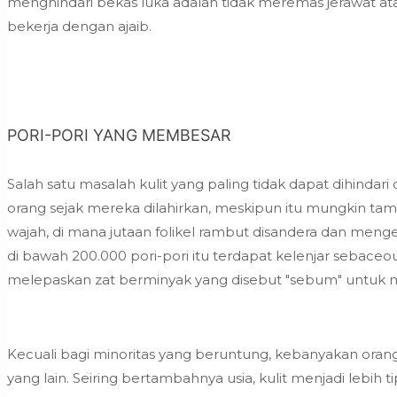
menghindari bekas luka adalah tidak meremas jerawat at
bekerja dengan ajaib.
PORI-PORI YANG MEMBESAR
Salah satu masalah kulit yang paling tidak dapat dihindari
orang sejak mereka dilahirkan, meskipun itu mungkin tamp
wajah, di mana jutaan folikel rambut disandera dan menge
di bawah 200.000 pori-pori itu terdapat kelenjar sebaceo
melepaskan zat berminyak yang disebut "sebum" untuk m
Kecuali bagi minoritas yang beruntung, kebanyakan orang 
yang lain. Seiring bertambahnya usia, kulit menjadi lebi