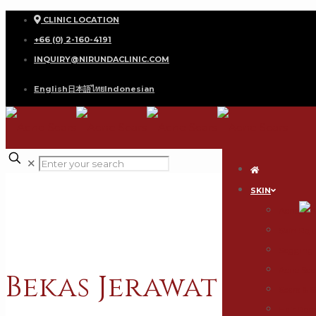
CLINIC LOCATION
+66 (0) 2-160-4191
INQUIRY@NIRUNDACLINIC.COM
English
日本語
ไทย
Indonesian
✕
SKIN
Acne
Skin Rej
Sagging 
Acne Sca
Bekas Jerawat
Scars & 
Hair Rem