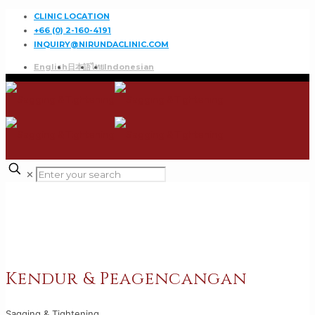
CLINIC LOCATION
+66 (0) 2-160-4191
INQUIRY@NIRUNDACLINIC.COM
English
日本語
ไทย
Indonesian
✕
Kendur & Peagencangan
Sagging & Tightening