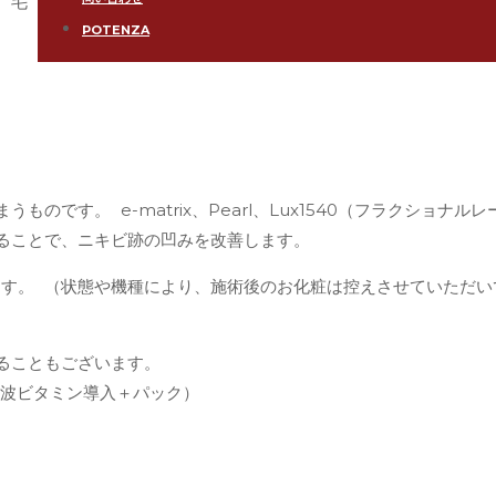
、毛
POTENZA
のです。 e-matrix、Pearl、Lux1540（フラクショ
ることで、ニキビ跡の凹みを改善します。
ます。 （状態や機種により、施術後のお化粧は控えさせていただ
ることもございます。
超音波ビタミン導入＋パック）