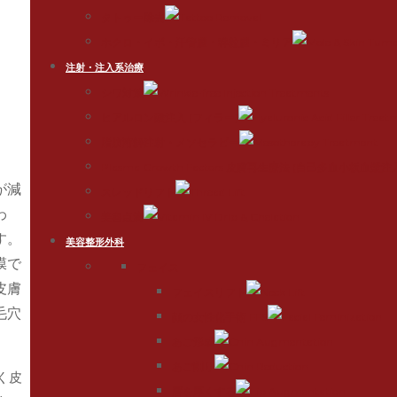
タトゥー除去
ホクロ・イボ・汗管腫・稗粒腫・ミリア
注射・注入系治療
シワ対策
ヒアルロン酸注入 (フィラー)
脂肪溶解注射・メソセラピー
Plasma Growth Factors 皮膚再生療法 (自己多血小板血漿注
が減
スレッドリフト
わ
美容点滴
す。
美容整形外科
膜で
フェイス
皮膚
フェイスリフト
毛穴
顔の女性化手術 FFS
あご形成
あご削り
く皮
唇を厚くする