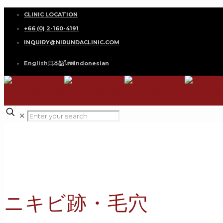
CLINIC LOCATION
+66 (0) 2-160-4191
INQUIRY@NIRUNDACLINIC.COM
English
日本語
ไทย
Indonesian
✕
ニキビ跡・毛穴