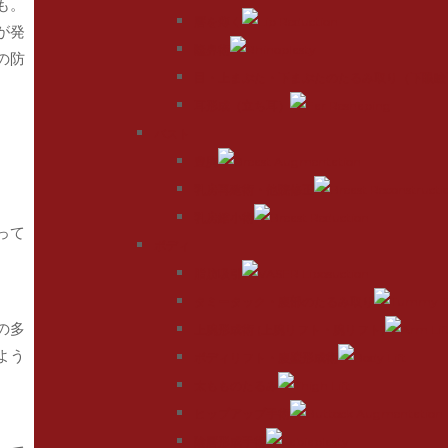
も。
唇を薄く
が発
隆鼻術
の防
目・上まぶた・下まぶたのたるみ取り（下眼瞼
耳形成（立ち耳）
バスト
豊胸
乳房再建術・他院修正
乳房縮小術
って
ボディ
脂肪吸引
タミータック・腹部のたるみ取り
の多
上腕形成術 (上腕リフト・腕リフト)
よう
ボディリフト・腹壁形成術
太もものたるみ
ヒップアップ手術
陰唇形成手術