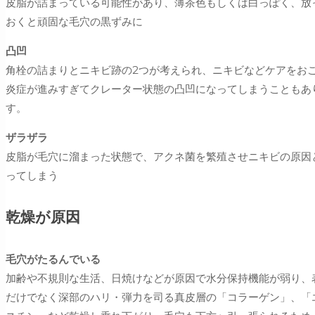
皮脂が詰まっている可能性があり、薄茶色もしくは白っぽく、放
おくと頑固な毛穴の黒ずみに
凸凹
角栓の詰まりとニキビ跡の2つが考えられ、ニキビなどケアをお
炎症が進みすぎてクレーター状態の凸凹になってしまうこともあ
す。
ザラザラ
皮脂が毛穴に溜まった状態で、アクネ菌を繁殖させニキビの原因
ってしまう
乾燥が原因
毛穴がたるんでいる
加齢や不規則な生活、日焼けなどが原因で水分保持機能が弱り、
だけでなく深部のハリ・弾力を司る真皮層の「コラーゲン」、「