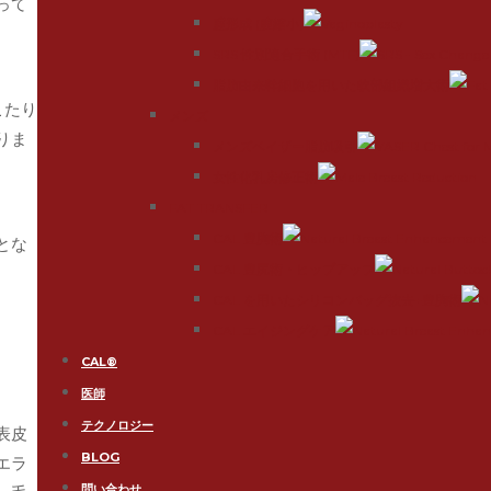
って
腟形成 (膣縮小)
SRS 性別適合手術 (MTF)
脂肪由来幹細胞を用いた軟部組織増大術
こたり
メンズ
りま
メンズベイザー脂肪吸引
女性化乳房修正術
FAT TRANSFER
CAL 豊胸術
とな
CAL 豊尻術・ヒップアップ
CAL を用いたシリコンバッグ抜去+豊胸術
CAL エイジングケア
CAL®
医師
テクノロジー
表皮
BLOG
エラ
問い合わせ