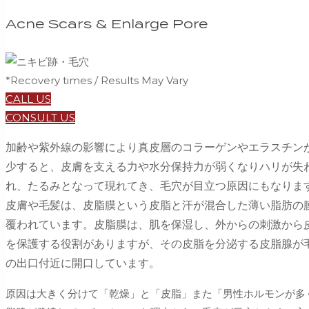
Acne Scars & Enlarge Pore
*Recovery times / Results May Vary
CALL US
CONSULT US
加齢や紫外線の影響により真皮層のコラーゲンやエラスチン
少すると、皮膚を支える力や水分保持力が弱くなりハリが失
れ、たるみとなって現れてき、毛穴が目立つ原因にもなりま
皮膚や毛髪は、皮脂膜という皮脂と汗が混合した薄い脂肪の
覆われています。皮脂膜は、肌を保湿し、外からの刺激から
を保護する役割がありますが、その皮脂を分泌する皮脂腺が
の出口付近に開口しています。
原因は大きく分けて「乾燥」と「皮脂」また「男性ホルモンが多