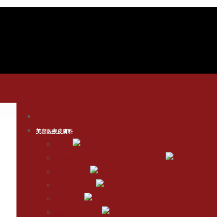
美容医療皮膚科
ニキビ
色素斑（シミ・そばかす・肝斑・くすみ）
たるみ・ハリ
ニキビ跡・毛穴
傷・妊娠線
医療レーザー脱毛