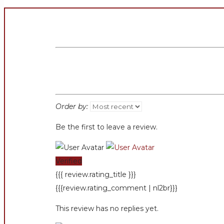
Order by:
Be the first to leave a review.
Verified
{{{ review.rating_title }}}
{{{review.rating_comment | nl2br}}}
This review has no replies yet.