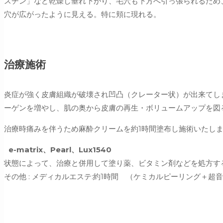
スチン」など乾燥し垂れ下がり、毛穴も下方へ引っ張られるため
穴が広がったように見える。特に頬に現れる。
治療施術
炎症が強く皮膚組織が破壊され凹凸（クレーター状）が出来てしまうも
ーゲンを増やし、肌の奥から皮膚の再生・ボリュームアップを図
治療時痛みを伴うため麻酔クリームを約1時間塗布し施術いたし
e-matrix、Pearl、Lux1540
状態によって、治療と併用して塗り薬、ビタミン剤などを処方す
その他 : メディカルエステ:約1時間 （ケミカルピーリング＋