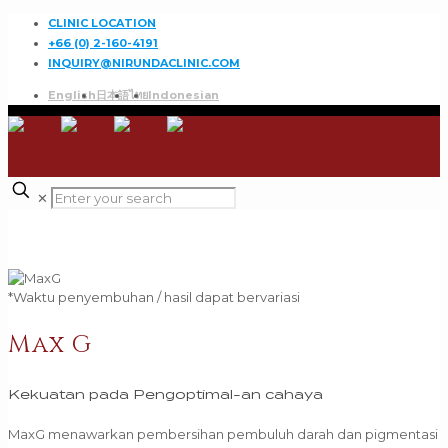
CLINIC LOCATION
+66 (0) 2-160-4191
INQUIRY@NIRUNDACLINIC.COM
English
日本語
ไทย
Indonesian
✕
*Waktu penyembuhan / hasil dapat bervariasi
Max G
Kekuatan pada Pengoptimal-an cahaya
MaxG menawarkan pembersihan pembuluh darah dan pigmentasi