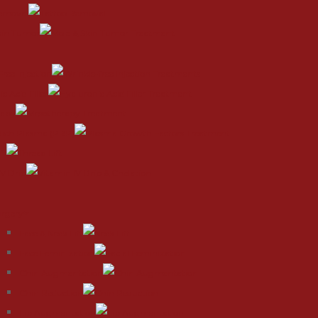
Removal
kin Tumor
ree Injection
c Acid Filler
rapy
 Rich Plasma (PRP)
ft
IV Drip
urgery
Face & Neck Lift
Face Feminization
Chin Augmentation
Chin Reduction
Lip Augmentation