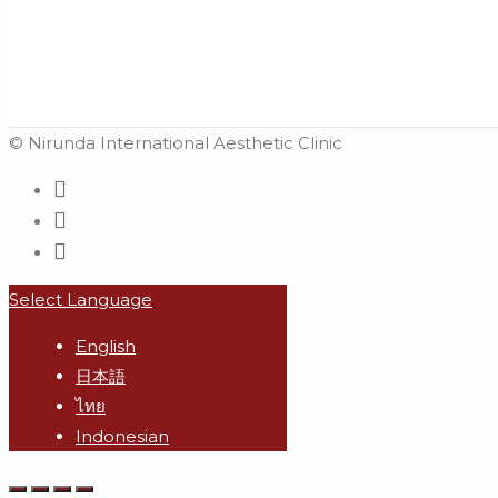
© Nirunda International Aesthetic Clinic
Select Language
English
日本語
ไทย
Indonesian