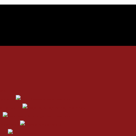
uvenation
& Tightening
rs
Stretch Mark
oval