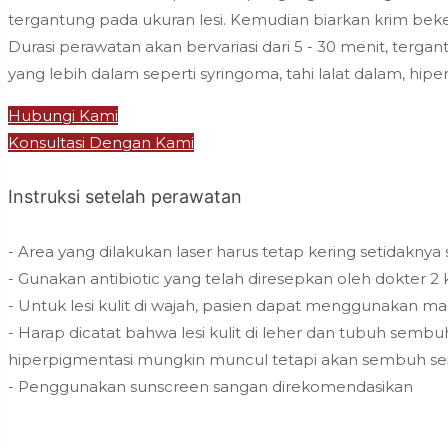
tergantung pada ukuran lesi. Kemudian biarkan krim beker
Durasi perawatan akan bervariasi dari 5 - 30 menit, terga
yang lebih dalam seperti syringoma, tahi lalat dalam, hi
Hubungi Kami
Konsultasi Dengan Kami
Instruksi setelah perawatan
- Area yang dilakukan laser harus tetap kering setidakny
- Gunakan antibiotic yang telah diresepkan oleh dokter 2 ka
- Untuk lesi kulit di wajah, pasien dapat menggunakan m
- Harap dicatat bahwa lesi kulit di leher dan tubuh sembu
hiperpigmentasi mungkin muncul tetapi akan sembuh sei
- Penggunakan sunscreen sangan direkomendasikan