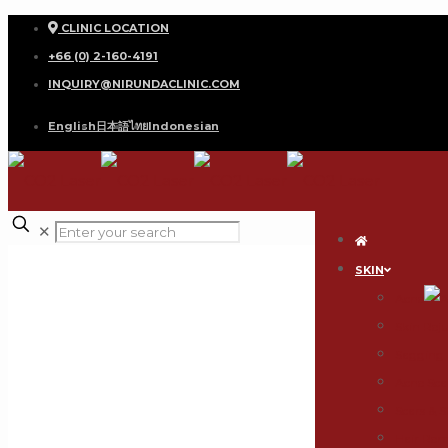
CLINIC LOCATION
+66 (0) 2-160-4191
INQUIRY@NIRUNDACLINIC.COM
English
日本語
ไทย
Indonesian
✕
SKIN
Acne
Skin Rej
Sagging 
Acne Sca
Scars & 
Hair Rem