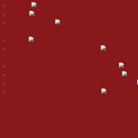
Vaginoplasty
Sex Change
Fat injection & Fat transfer
urgery
Vaser Chest
Gynecomastia/Mastectomy (Male Breast Reduction)
emcell (CAL®)
Natural Breast Enhancement by Stemcell Fat Transfer (CAL®)
Natural Buttock Enhancement by Stemcell Fat Transfer (CAL®)
Breast Implant Removal and Stemcell Fat Transfer Replacement (CAL®)
Facial Rejuvenation by Stemcell Fat Transfer (CAL®)