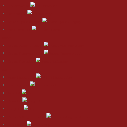
Lip Reduction
Rhinoplasty
Upper Eyelid Surgery
Ear Reshaping
urgery
Breast Augmentation
Breast Reconstruction
Breast Reduction
urgery
Vaser Liposuction
Tummy Tuck
Arm Lift
Body Lift
Thigh Lift
Buttock Augmentation
Labiaplasty