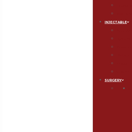
Tattoo 
Mole & S
INJECTABLE
Wrinkle-F
Hyaluroni
Mesothe
Platelet
Thread Li
Vitamin 
SURGERY
S