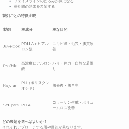
フェイスラインのたるみが気になる
長期間の効果を希望する
製剤ごとの特徴比較
製剤
主成分
主な目的
PDLLA＋ヒアル
ニキビ跡・毛穴・肌質改
Juvelook
ロン酸
善
高濃度ヒアルロン
ハリ・弾力・自然な若返
Profhilo
酸
り
PN（ポリヌクレ
Rejuran
肌修復・肌再生
オチド）
コラーゲン生成・ボリュ
Sculptra
PLLA
ームロス改善
どの製剤を選べばよいか？
それぞれアプローチする層や目的が異なります。