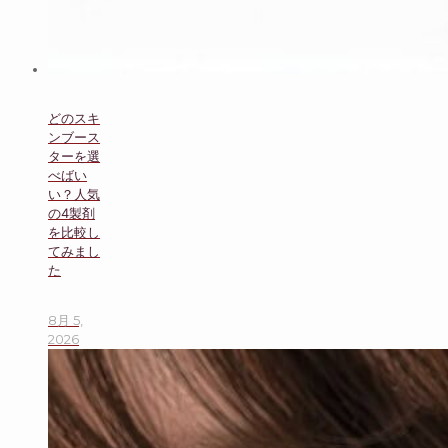
どのスキ
ンブース
ターを選
べばい
い？人気
の4製剤
を比較し
てみまし
た
8月 5,
2026