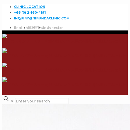
CLINIC LOCATION
+66 (0) 2-160-4191
INQUIRY@NIRUNDACLINIC.COM
English
日本語
ไทย
Indonesian
✕