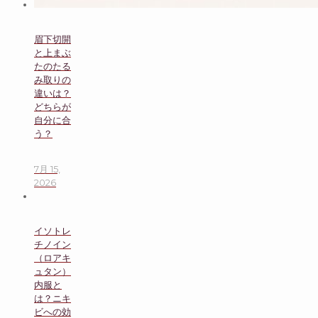
眉下切開
と上まぶ
たのたる
み取りの
違いは？
どちらが
自分に合
う？
7月 15,
2026
イソトレ
チノイン
（ロアキ
ュタン）
内服と
は？ニキ
ビへの効