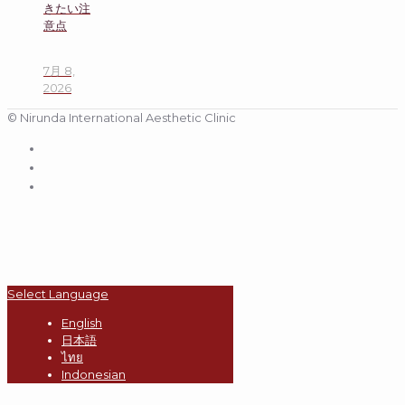
きたい注
意点
7月 8,
2026
© Nirunda International Aesthetic Clinic
Select Language
English
日本語
ไทย
Indonesian