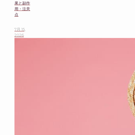
果と副作
用・注意
点
7月 15,
2026