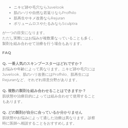
ニキビ跡や毛穴ならJuvelook
肌のハリや自然な若返りならProfhilo
肌再生やキメ改善ならRejuran
ボリュームロスやたるみならSculptra
が一つの目安になります。
ただし実際にはお悩みが複数重なっていることも多く、
製剤を組み合わせて治療を行う場合もあります。
FAQ
Q
.
一番人気のスキンブースターはどれですか？
お悩みや年齢によって異なります。ニキビ跡や毛穴には
Juvelook、肌のハリ改善にはProfhilo、肌再生には
Rejuranなど、それぞれ得意分野があります。
Q
.
複数の製剤を組み合わせることはできますか？
肌状態や治療目的によっては組み合わせて使用すること
もあります。
Q
.
どの製剤が自分に合っているか分かりません
肌状態やお悩みによって適した治療は異なります。診察
時に医師へ相談することをおすすめします。