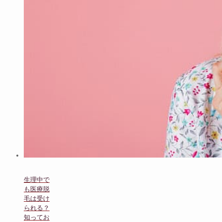
生理中で
も医療脱
毛は受け
られる？
知ってお