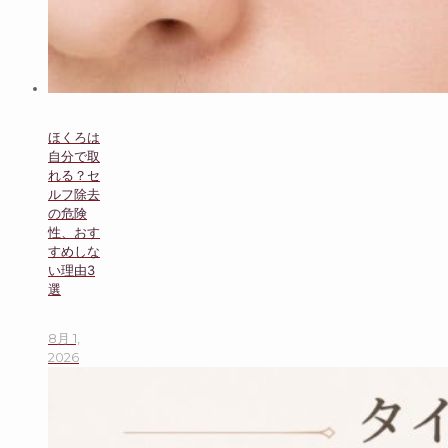
ほくろは
自分で取
れる？セ
ルフ除去
の危険
性、おす
すめしな
い理由3
選
8月 1,
2026