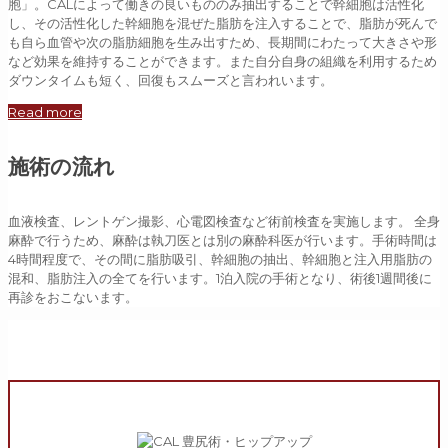
胞」。CALによって働きの良いもののみ抽出することで幹細胞は活性化
し、その活性化した幹細胞を混ぜた脂肪を注入することで、脂肪が死んで
も自ら血管や次の脂肪細胞を生み出すため、長期間にわたって大きさや形
など効果を維持することができます。また自分自身の組織を利用するため
ダウンタイムも短く、回復もスムーズと言われいます。
Read more
施術の流れ
血液検査、レントゲン撮影、心電図検査など術前検査を実施します。 全身
麻酔で行うため、麻酔は執刀医とは別の麻酔科医が行います。手術時間は
4時間程度で、その間に脂肪吸引、幹細胞の抽出、幹細胞と注入用脂肪の
混和、脂肪注入の全てを行います。1泊入院の手術となり、術後1週間後に
再診をおこないます。