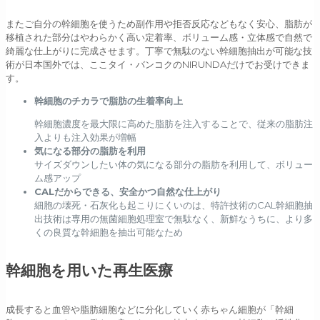
またご自分の幹細胞を使うため副作用や拒否反応などもなく安心、脂肪が
移植された部分はやわらかく高い定着率、ボリューム感・立体感で自然で
綺麗な仕上がりに完成させます。丁寧で無駄のない幹細胞抽出が可能な技
術が日本国外では、ここタイ・バンコクのNIRUNDAだけでお受けできま
す。
幹細胞のチカラで脂肪の生着率向上
幹細胞濃度を最大限に高めた脂肪を注入することで、従来の脂肪注
入よりも注入効果が増幅
気になる部分の脂肪を利用
サイズダウンしたい体の気になる部分の脂肪を利用して、ボリュー
ム感アップ
CALだからできる、安全かつ自然な仕上がり
細胞の壊死・石灰化も起こりにくいのは、特許技術のCAL幹細胞抽
出技術は専用の無菌細胞処理室で無駄なく、新鮮なうちに、より多
くの良質な幹細胞を抽出可能なため
幹細胞を用いた再生医療
成長すると血管や脂肪細胞などに分化していく赤ちゃん細胞が「幹細