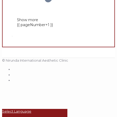
Show more
{{ pageNumber+1 }}
.
© Nirunda International Aesthetic Clinic
Select Language