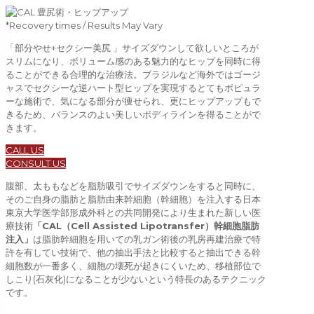
*Recovery times / Results May Vary
「部分やせ+セクシー美尻 」サイズダウンして欲しいところが
スリムになり、ボリューム感のある魅力的なヒップを同時に得
ることができる合理的な治療法。ブラジルなど海外ではゴージ
ャスでセクシーな逆ハート型ヒップを実現するとてもポピュラ
ーな施術で、気になる部分が痩せられ、更にヒップアップもで
きるため、バランスのよい美しいボディラインを得ることがで
きます。
CALL US
CONSULT US
腹部、太ももなどを脂肪吸引でサイズダウンをすると同時に、
そのご自身の脂肪と脂肪由来幹細胞（幹細胞）を注入する日本
東京大学医学部形成外科との共同開発により生まれた新しい医
療技術
「CAL（Cell Assisted Lipotransfer）幹細胞脂肪
注入」
は脂肪幹細胞を用いての乳ガン術後の乳房再建治療で特
許を有してい技術で、他の抽出手法と比較すると抽出できる幹
細胞数が一番多く、細胞の壊死が起きにくいため、移植部位で
しこり(石灰化)になることが少ないという特長のあるテクニック
です。