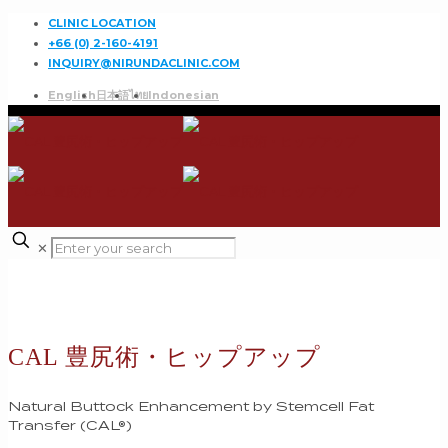
CLINIC LOCATION
+66 (0) 2-160-4191
INQUIRY@NIRUNDACLINIC.COM
English
日本語
ไทย
Indonesian
✕
CAL 豊尻術・ヒップアップ
Natural Buttock Enhancement by Stemcell Fat
Transfer (CAL®)