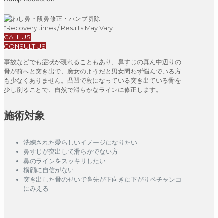
*Recovery times / Results May Vary
CALL US
CONSULT US
事故などでも症状が現れることもあり、鼻すじの真ん中辺りの
骨が前へと突き出で、魔女のようだと男女問わず悩んでいる方
も少なくありません。凸凹で段になっている突き出ている骨を
少し削ることで、自然で滑らかなラインに修正します。
施術対象
洗練された愛らしいイメージになりたい
鼻すじが突出して滑らかでない方
鼻のラインをスッキリしたい
横顔に自信がない
突き出した骨のせいで鼻先が下向きに下がりペチャンコ
にみえる