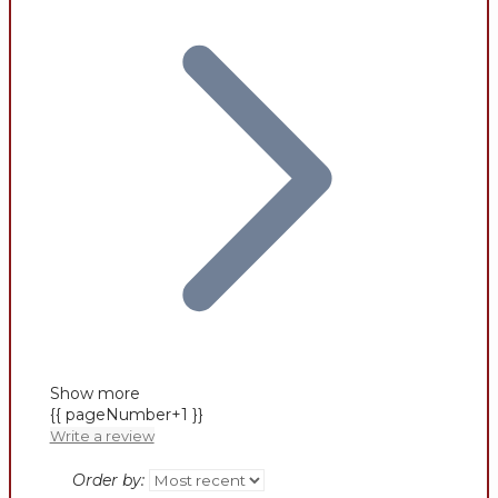
Show more
{{ pageNumber+1 }}
Write a review
Order by: