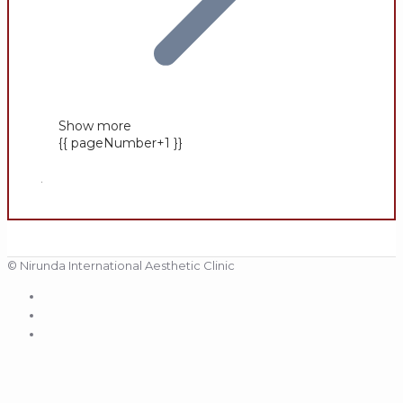
Show more
{{ pageNumber+1 }}
.
© Nirunda International Aesthetic Clinic