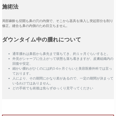
施術法
局部麻酔も切開も鼻の穴の内側で、そこから器具を挿入し突起部分を削り
修正。縫合も鼻の内側のため目立ちません。
ダウンタイム中の腫れについて
通常腫れは鼻筋から鼻先まで落ちてき、約１ヶ月ぐらいすると。
外見がシャープに仕上がって状態も落ち着きますが、皮膚組織内の
回復や安定、
細かい腫れがひくのには約3-6ヶ月ぐらいと美容医療外科では言っ
ております。
人により、その期間にかなり差があるので、一定の期間が決まって
いるわけではありません。
どの手術でも術後は焦らずゆっくり見守ってください