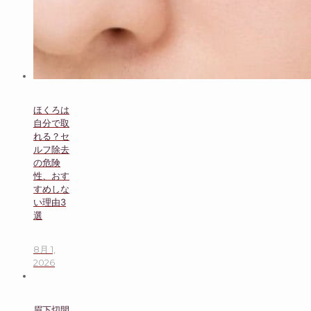
ほくろは
自分で取
れる？セ
ルフ除去
の危険
性、おす
すめしな
い理由3
選
8月 1,
2026
眉下切開