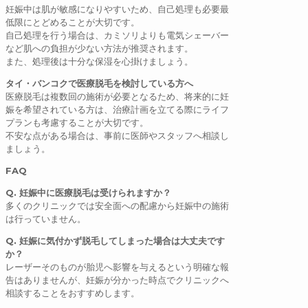
妊娠中は肌が敏感になりやすいため、自己処理も必要最
低限にとどめることが大切です。
自己処理を行う場合は、カミソリよりも電気シェーバー
など肌への負担が少ない方法が推奨されます。
また、処理後は十分な保湿を心掛けましょう。
タイ・バンコクで医療脱毛を検討している方へ
医療脱毛は複数回の施術が必要となるため、将来的に妊
娠を希望されている方は、治療計画を立てる際にライフ
プランも考慮することが大切です。
不安な点がある場合は、事前に医師やスタッフへ相談し
ましょう。
FAQ
Q
.
妊娠中に医療脱毛は受けられますか？
多くのクリニックでは安全面への配慮から妊娠中の施術
は行っていません。
Q
.
妊娠に気付かず脱毛してしまった場合は大丈夫です
か？
レーザーそのものが胎児へ影響を与えるという明確な報
告はありませんが、妊娠が分かった時点でクリニックへ
相談することをおすすめします。