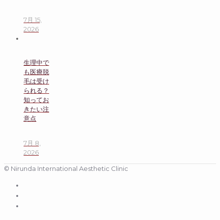
7月 15,
2026
生理中で
も医療脱
毛は受け
られる？
知ってお
きたい注
意点
7月 8,
2026
© Nirunda International Aesthetic Clinic