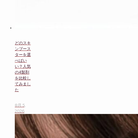
どのスキ
ンブース
ターを選
べばい
い？人気
の4製剤
を比較し
てみまし
た
8月 5,
2026