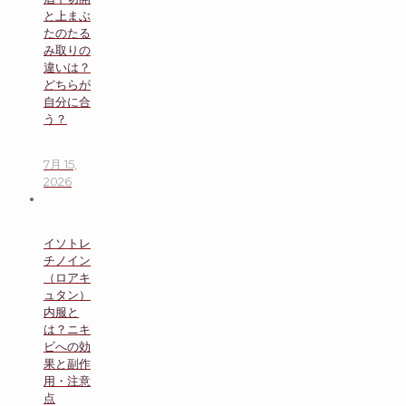
と上まぶ
たのたる
み取りの
違いは？
どちらが
自分に合
う？
7月 15,
2026
イソトレ
チノイン
（ロアキ
ュタン）
内服と
は？ニキ
ビへの効
果と副作
用・注意
点