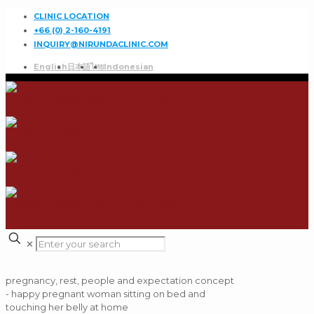
CLINIC LOCATION
+66 (0) 2-160-4191
INQUIRY@NIRUNDACLINIC.COM
English
日本語
ไทย
Indonesian
✕
pregnancy, rest, people and expectation concept
- happy pregnant woman sitting on bed and
touching her belly at home