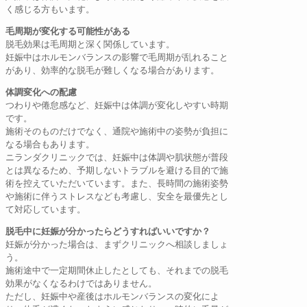
く感じる方もいます。
毛周期が変化する可能性がある
脱毛効果は毛周期と深く関係しています。
妊娠中はホルモンバランスの影響で毛周期が乱れること
があり、効率的な脱毛が難しくなる場合があります。
体調変化への配慮
つわりや倦怠感など、妊娠中は体調が変化しやすい時期
です。
施術そのものだけでなく、通院や施術中の姿勢が負担に
なる場合もあります。
ニランダクリニックでは、妊娠中は体調や肌状態が普段
とは異なるため、予期しないトラブルを避ける目的で施
術を控えていただいています。また、長時間の施術姿勢
や施術に伴うストレスなども考慮し、安全を最優先とし
て対応しています。
脱毛中に妊娠が分かったらどうすればいいですか？
妊娠が分かった場合は、まずクリニックへ相談しましょ
う。
施術途中で一定期間休止したとしても、それまでの脱毛
効果がなくなるわけではありません。
ただし、妊娠中や産後はホルモンバランスの変化によ