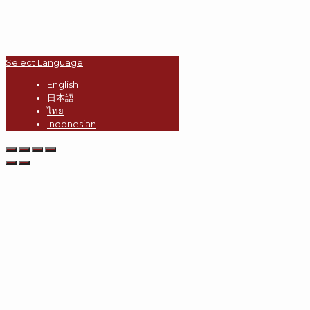
Select Language
English
日本語
ไทย
Indonesian