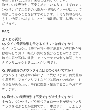
希望に合わせた治療計画をご提案しています。
海外での美容整形に不安を感じている方は、まずはカウ
ンセリングでご自身のお悩みや理想のイメージについて
相談してみることをおすすめします。十分な情報を得た
うえで治療を検討することが、満足度の高い結果につな
がります。
FAQ
よくある質問
Q
.
タイで美容整形を受けるメリットは何ですか？
タイ・バンコクには美容外科や美容皮膚科の専門医が多
数在籍しており、幅広い施術を受けることができます。
施術内容や医師の経験、アフターケア体制を確認したう
えでクリニックを選ぶことが大切です。
Q
.
美容整形のダウンタイムはどのくらいですか？
ダウンタイムは施術内容によって異なります。目元整形
や鼻整形、フェイスリフトなどでは腫れや内出血が生じ
る場合があるため、事前に医師へ確認することをおすす
めします。
Q
.
海外での美容整形は不安ですが大丈夫ですか？
十分なカウンセリングや術後フォロー体制が整ったクリ
ニックを選ぶことが重要です。日本語サポートがあるク