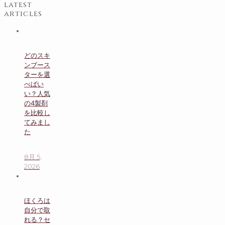
latest
articles
どのスキ
ンブース
ターを選
べばい
い？人気
の4製剤
を比較し
てみまし
た
8月 5,
2026
ほくろは
自分で取
れる？セ