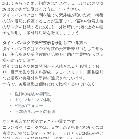
認してもらうため、指定されたスケジュールでの定期検
診は欠かさずに受けるようにしてください。
タイ・バンコクは年間を通じて紫外線が強いため、術後
の肌を適切に保護することが重要です。傷跡や色素沈着
のリスクを軽減するためにも、外出時は日焼け止めや帽
子を活用し、紫外線対策を徹底しましょう。
タイ・バンコクで美容整形を検討している方へ
タイ・バンコクはアジア有数の美容医療都市として知ら
れ、美容整形や美容皮膚科治療を目的に世界中から患者
様が訪れています。
近年では日本や近郊諸国から来院される方も増えてお
り、目元整形や婦人科形成、フェイスリフト、脂肪吸引
など幅広い美容外科手術が選択されています。
一方で、美容整形は価格だけで比較するのではなく、
医師の経験や専門性
カウンセリング体制
術後のフォロー
日本語サポートの有無
などを総合的に確認することが重要です。
ニランダクリニックでは、日本人患者様を含む多くの患
者様のご相談に対応しており、一人ひとりのお悩みやご