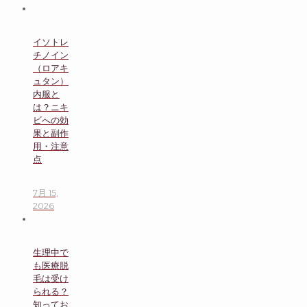
イソトレ
チノイン
（ロアキ
ュタン）
内服と
は？ニキ
ビへの効
果と副作
用・注意
点
7月 15,
2026
生理中で
も医療脱
毛は受け
られる？
知ってお