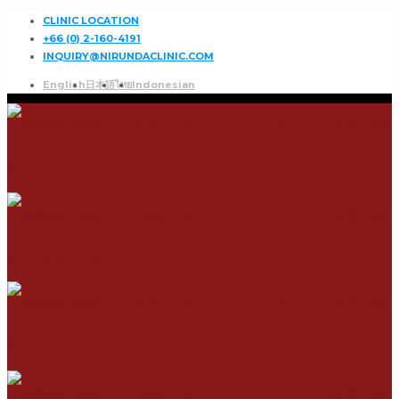
CLINIC LOCATION
+66 (0) 2-160-4191
INQUIRY@NIRUNDACLINIC.COM
English
日本語
ไทย
Indonesian