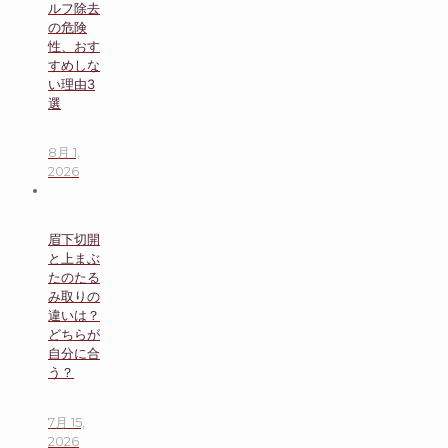
ルフ除去
の危険
性、おす
すめしな
い理由3
選
8月 1,
2026
眉下切開
と上まぶ
たのたる
み取りの
違いは？
どちらが
自分に合
う？
7月 15,
2026