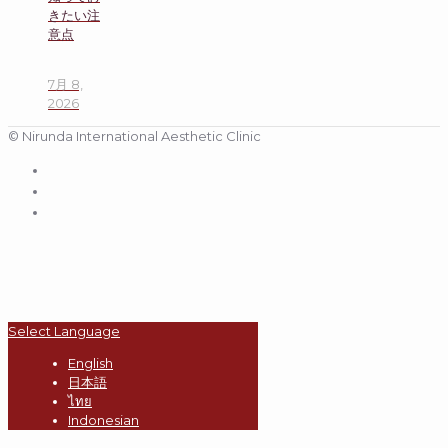
きたい注
意点
7月 8,
2026
© Nirunda International Aesthetic Clinic
Select Language
English
日本語
ไทย
Indonesian